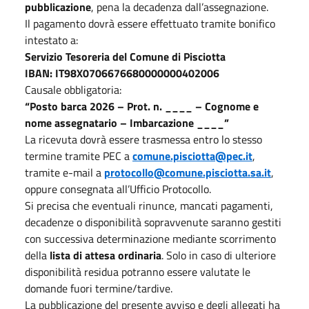
pubblicazione
, pena la decadenza dall’assegnazione.
Il pagamento dovrà essere effettuato tramite bonifico
intestato a:
Servizio Tesoreria del Comune di Pisciotta
IBAN: IT98X0706676680000000402006
Causale obbligatoria:
“Posto barca 2026 – Prot. n. ____ – Cognome e
nome assegnatario – Imbarcazione ____”
La ricevuta dovrà essere trasmessa entro lo stesso
termine tramite PEC a
comune.pisciotta@pec.it
,
tramite e-mail a
protocollo@comune.pisciotta.sa.it
,
oppure consegnata all’Ufficio Protocollo.
Si precisa che eventuali rinunce, mancati pagamenti,
decadenze o disponibilità sopravvenute saranno gestiti
con successiva determinazione mediante scorrimento
della
lista di attesa ordinaria
. Solo in caso di ulteriore
disponibilità residua potranno essere valutate le
domande fuori termine/tardive.
La pubblicazione del presente avviso e degli allegati ha