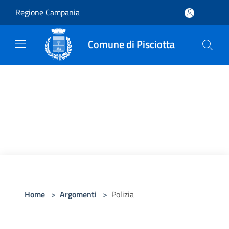
Salta al contenuto principale
Regione Campania
Comune di Pisciotta
Home
>
Argomenti
>
Polizia