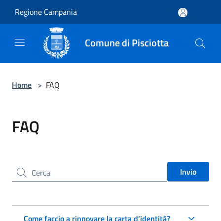
Salta al contenuto principale
Regione Campania
Comune di Pisciotta
Home
>
FAQ
FAQ
Cerca nel sito
Invio
Come faccio a rinnovare la carta d'identità?