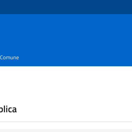
il Comune
blica