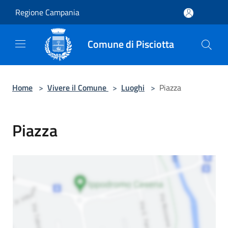
Salta al contenuto principale
Regione Campania
Comune di Pisciotta
Home
>
Vivere il Comune
>
Luoghi
>
Piazza
Piazza