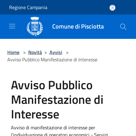
Salta al contenuto principale
Regione Campania
Comune di Pisciotta
Home
>
Novità
>
Avvisi
>
Avviso Pubblico Manifestazione di Interesse
Avviso Pubblico
Manifestazione di
Interesse
Avviso di manifestazione di interesse per
l’individuazione di operatori economici - Servizi