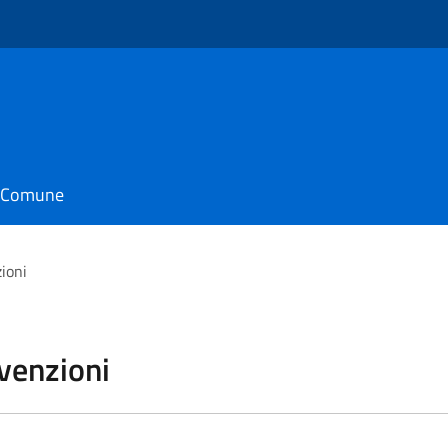
il Comune
zioni
vvenzioni