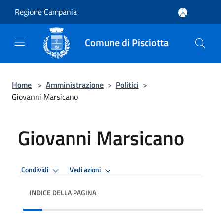
Salta al contenuto principale
Regione Campania
Comune di Pisciotta
Home
>
Amministrazione
>
Politici
>
Giovanni Marsicano
Giovanni Marsicano
Condividi
Vedi azioni
INDICE DELLA PAGINA