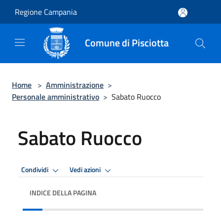
Salta al contenuto principale
Regione Campania
Comune di Pisciotta
Home
>
Amministrazione
>
Personale amministrativo
>
Sabato Ruocco
Sabato Ruocco
Condividi
Vedi azioni
INDICE DELLA PAGINA