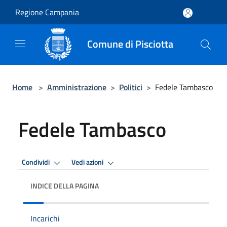
Salta al contenuto principale
Regione Campania
Comune di Pisciotta
Home
>
Amministrazione
>
Politici
>
Fedele Tambasco
Fedele Tambasco
Condividi
Vedi azioni
INDICE DELLA PAGINA
Incarichi