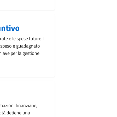
untivo
ate e le spese future. Il
te speso e guadagnato
iave per la gestione
rmazioni finanziarie,
tità detiene una