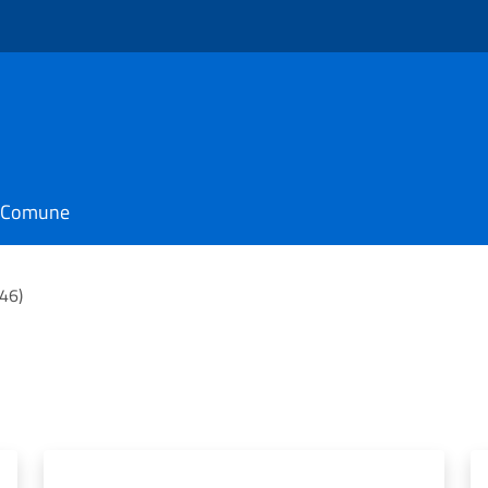
il Comune
(46)