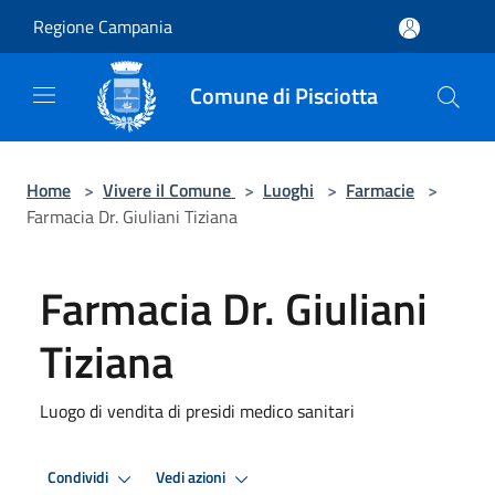
Salta al contenuto principale
Regione Campania
Comune di Pisciotta
Home
>
Vivere il Comune
>
Luoghi
>
Farmacie
>
Farmacia Dr. Giuliani Tiziana
Farmacia Dr. Giuliani
Tiziana
Luogo di vendita di presidi medico sanitari
Condividi
Vedi azioni