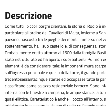
Descrizione
Come tutti i piccoli borghi cilentani, la storia di Rodio è i
particolare all’ordine dei Cavalieri di Malta, insieme a 
paesino, nascosto tra le pieghe dei monti, immerso nel v
sostentamento, ha il suo castello e, di conseguenza, stor
Probabilmente eretto attorno al 1600 dalla famiglia Basil
stato ristrutturato ed ha aperto i suoi battenti. Pur non 
elementi è da considerarsi tale: le imponenti mura scarpat
sull’ingresso principale e quello della torre, il grande por
trecentosessantacinque stanze ed occupasse tutta la parte
classificano come palazzo residenziale barocco. Sono infa
interna con le finestre a campana, le ampie stanze, la tor
quasi ellittica. Caratteristico è anche il pozzo all’interno
artigianato locale sono la chiave di volta sull’ampio port