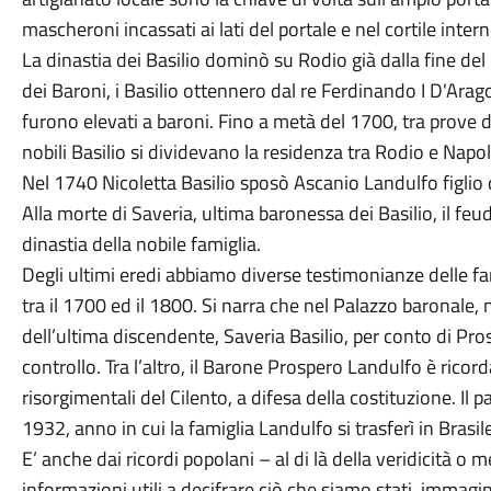
mascheroni incassati ai lati del portale e nel cortile intern
La dinastia dei Basilio dominò su Rodio già dalla fine del
dei Baroni, i Basilio ottennero dal re Ferdinando I D'Arag
furono elevati a baroni. Fino a metà del 1700, tra prove d
nobili Basilio si dividevano la residenza tra Rodio e Napol
Nel 1740 Nicoletta Basilio sposò Ascanio Landulfo figlio 
Alla morte di Saveria, ultima baronessa dei Basilio, il fe
dinastia della nobile famiglia.
Degli ultimi eredi abbiamo diverse testimonianze delle 
tra il 1700 ed il 1800. Si narra che nel Palazzo baronale,
dell’ultima discendente, Saveria Basilio, per conto di Pr
controllo. Tra l’altro, il Barone Prospero Landulfo è ricor
risorgimentali del Cilento, a difesa della costituzione. Il 
1932, anno in cui la famiglia Landulfo si trasferì in Brasile
E’ anche dai ricordi popolani – al di là della veridicità o
informazioni utili a decifrare ciò che siamo stati, immagi