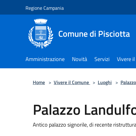
Salta al contenuto principale
Regione Campania
Comune di Pisciotta
Amministrazione
Novità
Servizi
Vivere 
Home
>
Vivere il Comune
>
Luoghi
>
Palazzo
Palazzo Landulf
Antico palazzo signorile, di recente ristrutt