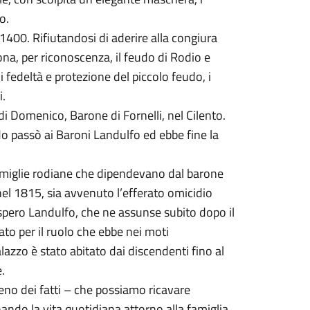
o.
 1400. Rifiutandosi di aderire alla congiura
ona, per riconoscenza, il feudo di Rodio e
i fedeltà e protezione del piccolo feudo, i
i.
di Domenico, Barone di Fornelli, nel Cilento.
udo passò ai Baroni Landulfo ed ebbe fine la
famiglie rodiane che dipendevano dal barone
 nel 1815, sia avvenuto l’efferato omicidio
ospero Landulfo, che ne assunse subito dopo il
dato per il ruolo che ebbe nei moti
palazzo è stato abitato dai discendenti fino al
.
 meno dei fatti – che possiamo ricavare
nando la vita quotidiana attorno alla famiglia