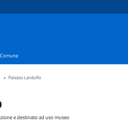
il Comune
>
Palazzo Landulfo
o
urazione e destinato ad uso museo