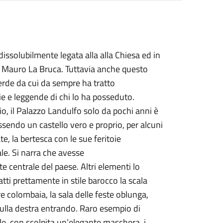
ndissolubilmente legata alla alla Chiesa ed in
San Mauro La Bruca. Tuttavia anche questo
erde da cui da sempre ha tratto
ie e leggende di chi lo ha posseduto.
io, il Palazzo Landulfo solo da pochi anni è
essendo un castello vero e proprio, per alcuni
e, la bertesca con le sue feritoie
tale. Si narra che avesse
 centrale del paese. Altri elementi lo
tti prettamente in stile barocco la scala
re colombaia, la sala delle feste oblunga,
, sulla destra entrando. Raro esempio di
ale, con scolpita un’elegante maschera, i