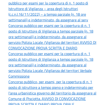
pubblico per esami per la copertura di n. 1 posto di
Istruttore di Vigilanza – area degli Istruttori
(c.c.n.l.16/11/2022) – a tempo parziale (n. 18 ore
settimanali) e indeterminato, da assegnare al serv
Concorso pubblico per esami per la copertura di n. 1
posto di Istruttore di Vigilanza a tempo parziale (n. 18
ore settimanali) e indeterminato, da assegnare al
servizio Polizia Locale /Vigilanza del territori AVVISO DI
CONVOCAZIONE PROVA SCRITTA E DIARIO
Concorso pubblico per esami per la copertura di n. 1
posto di Istruttore di Vigilanza a tempo parziale (n. 18
ore settimanali) e indeterminato, da assegnare al
servizio Polizia Locale /Vigilanza del territori Verbale
Commissione
Concorso pubblico, per esami, per la copertura di n. 1
posto di istruttore a tempo pieno e indeterminato per
l’area urbanistica governo del territorio da assegnare al
Comune di Pisciotta. AVVISO DI CONVOCAZIONE
PROVA SCRITTA E DIARIO PROVA ORALE