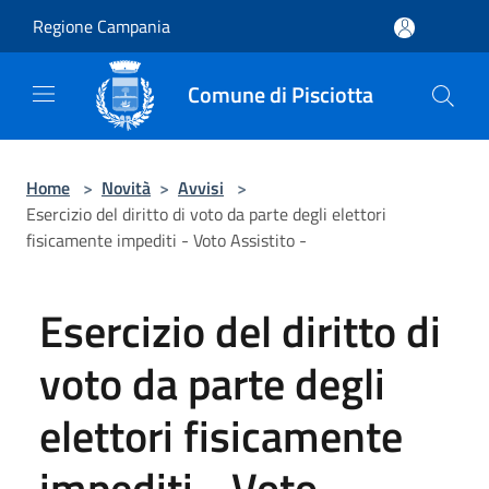
Salta al contenuto principale
Regione Campania
Comune di Pisciotta
Home
>
Novità
>
Avvisi
>
Esercizio del diritto di voto da parte degli elettori
fisicamente impediti - Voto Assistito -
Esercizio del diritto di
voto da parte degli
elettori fisicamente
impediti - Voto