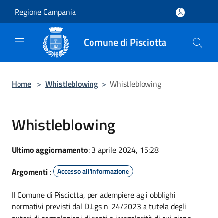
Salta al contenuto principale
Regione Campania
Comune di Pisciotta
Home
>
Whistleblowing
>
Whistleblowing
Whistleblowing
Ultimo aggiornamento
: 3 aprile 2024, 15:28
Argomenti
:
Accesso all'informazione
Il Comune di Pisciotta, per adempiere agli obblighi
normativi previsti dal D.Lgs n. 24/2023 a tutela degli
autori di segnalazioni di reati o irregolarità di cui siano