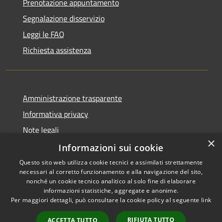
Prenotazione appuntamento
Segnalazione disservizio
Leggi le FAQ
Richiesta assistenza
Amministrazione trasparente
Informativa privacy
Note legali
×
Dichiarazione di accessibilità
Informazioni sui cookie
Questo sito web utilizza cookie tecnici e assimilati strettamente
necessari al corretto funzionamento e alla navigazione del sito,
nonché un cookie tecnico analitico al solo fine di elaborare
informazioni statistiche, aggregate e anonime.
RSS
Copyright © 2026 • Comune di
Per maggiori dettagli, può consultare la cookie policy al seguente
link
Accessibilità
Pisciotta • Powered by
Privacy
Municipium
Accesso
•
RIFIUTA TUTTO
ACCETTA TUTTO