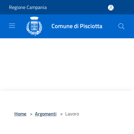
Salta al contenuto principale
Regione Campania
Comune di Pisciotta
Home
>
Argomenti
>
Lavoro