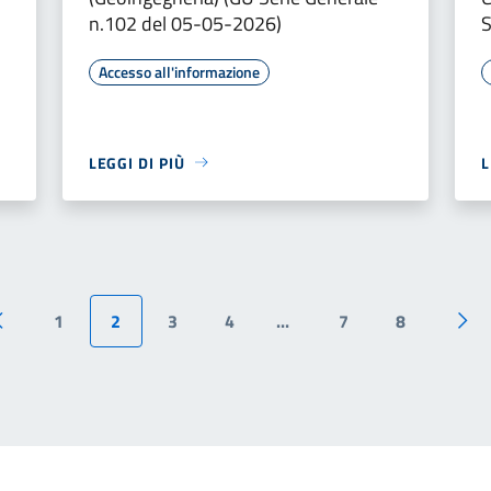
n.102 del 05-05-2026)
Accesso all'informazione
LEGGI DI PIÙ
L
1
2
3
4
...
7
8
Pagina precedente
Pag